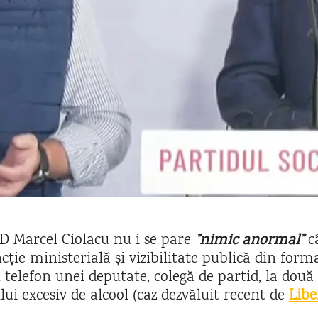
SD Marcel Ciolacu nu i se pare
”nimic anormal”
c
ncție ministerială și vizibilitate publică din for
telefon unei deputate, colegă de partid, la două
i excesiv de alcool (caz dezvăluit recent de
Libe