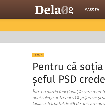
Dela0
MAROTA
Pe scurt
Pentru că soția
șeful PSD crede
Într-un partid funcțional, în care memb
unei colege ar trebui să îngrijoreze și 
Ciolacu, bărbatul de 55 de ani care nu 