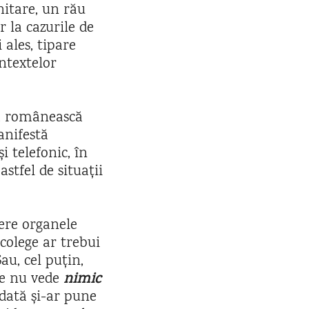
itare, un rău
 la cazurile de
ales, tipare
ntextelor
ea românească
anifestă
i telefonic, în
stfel de situații
dere organele
colege ar trebui
au, cel puțin,
re nu vede
nimic
 dată și-ar pune