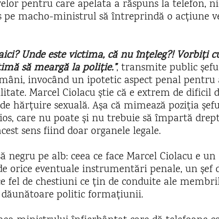
lor pentru care apelata a răspuns la telefon, n
s pe macho-ministrul să întreprindă o acțiune v
aici? Unde este victima, că nu înțeleg?! Vorbiți c
timă să meargă la poliție.”
, transmite public șeful
mâni, invocând un ipotetic aspect penal pentru 
litate. Marcel Ciolacu știe că e extrem de dificil 
de hărțuire sexuală. Așa că mimează poziția șefu
ios, care nu poate și nu trebuie să împartă drept
est sens fiind doar organele legale.
să negru pe alb: ceea ce face Marcel Ciolacu e un 
 de orice eventuale instrumentări penale, un șef 
ce fel de chestiuni ce țin de conduite ale membri
 dăunătoare politic formațiunii.