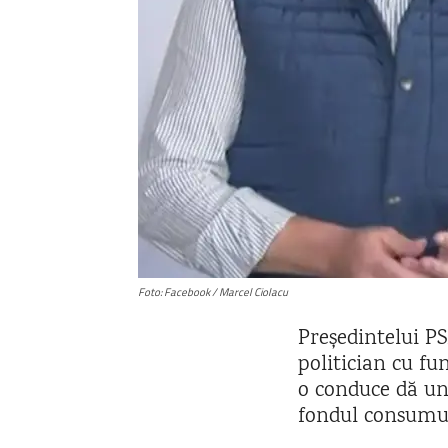
Foto: Facebook / Marcel Ciolacu
Președintelui P
politician cu fu
o conduce dă un 
fondul consumulu