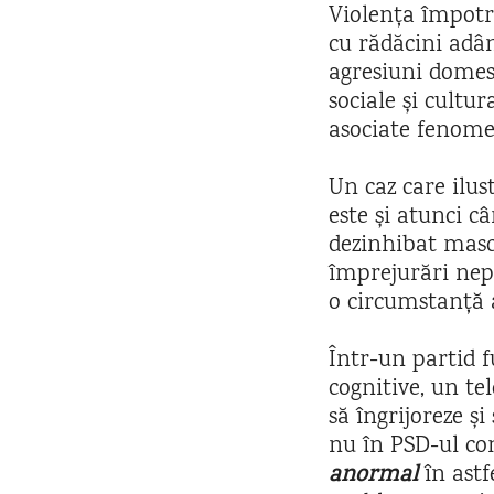
Violența împotr
cu rădăcini adân
agresiuni domes
sociale și cultu
asociate fenome
Un caz care ilus
este și atunci c
dezinhibat mascu
împrejurări nepr
o circumstanță 
Într-un partid f
cognitive, un t
să îngrijoreze ș
nu în PSD-ul co
anormal
în ast