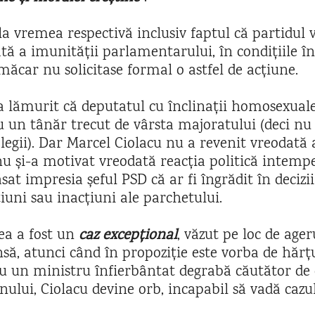
a vremea respectivă inclusiv faptul că partidul 
tă a imunității parlamentarului, în condițiile în
măcar nu solicitase formal o astfel de acțiune.
-a lămurit că deputatul cu înclinații homosexual
cu un tânăr trecut de vârsta majoratului (deci nu
 legii). Dar Marcel Ciolacu nu a revenit vreodată 
nu și-a motivat vreodată reacția politică intempe
t impresia șeful PSD că ar fi îngrădit în deciziil
iuni sau inacțiuni ale parchetului.
ea a fost un
caz excepțional
, văzut pe loc de age
însă, atunci când în propoziție este vorba de hărț
cu un ministru înfierbântat degrabă căutător de 
nului, Ciolacu devine orb, incapabil să vadă cazul