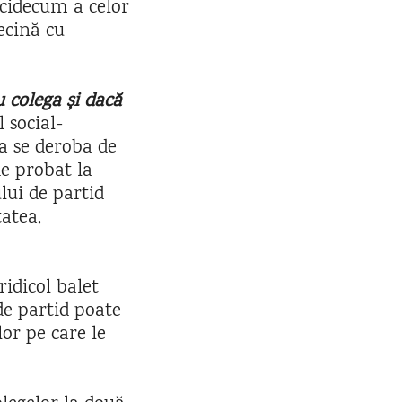
icidecum a celor
ecină cu
u colega și dacă
 social-
a se deroba de
de probat la
lui de partid
atea,
ridicol balet
de partid poate
lor pe care le