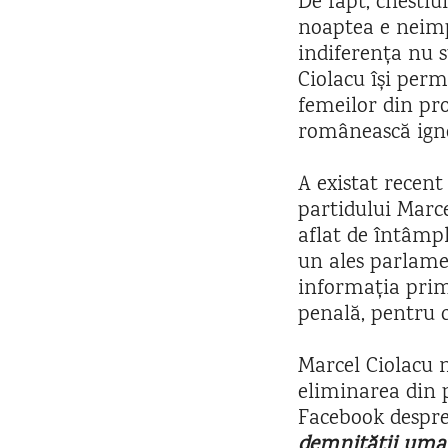
De fapt, chestiu
noaptea e neimp
indiferența nu s
Ciolacu își perm
femeilor din pro
românească igno
A existat recent
partidului Marce
aflat de întâmpl
un ales parlamen
informația primi
penală, pentru c
Marcel Ciolacu n
eliminarea din 
Facebook desp
demnității uman