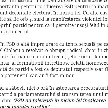
nea ministrului înfierbântat care dă telefoane c
ortantă pentru conducerea PSD pentru că inacț
unt decontate electoral în niciun fel. Cu alte cuv
ite să fie orb și surd la manifestarea violenței î
priul partid pentru că îi permite însuși felul în 
ră subiectul.
 în PSD o altă împrejurare cu tentă sexuală pe c
l Ciolacu a rezolvat-o abrupt, radical, chiar în zi
are. În toamna anului trecut, șeful social-democ
tar al formațiunii întreținuse relații homosexua
tă de partid a fost că deputatul respectiv s-ar fi
ă partenerul său ar fi fost minor.
u a zăbovit nici o oră în așteptarea procuraturii
partid a parlamentarului și transmiterea unui 
re cum
“PSD nu tolerează în niciun fel încălcarea l
e și moralei creștine”
.