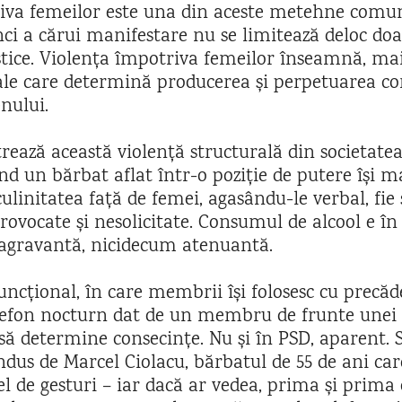
iva femeilor este una din aceste metehne comun
ci a cărui manifestare nu se limitează deloc doar
tice. Violența împotriva femeilor înseamnă, mai 
rale care determină producerea și perpetuarea co
nului.
trează această violență structurală din societat
ând un bărbat aflat într-o poziție de putere își m
linitatea față de femei, agasându-le verbal, fie ș
ovocate și nesolicitate. Consumul de alcool e în a
agravantă, nicidecum atenuantă.
uncțional, în care membrii își folosesc cu precă
elefon nocturn dat de un membru de frunte unei 
i să determine consecințe. Nu și în PSD, aparent. S
ndus de Marcel Ciolacu, bărbatul de 55 de ani ca
fel de gesturi – iar dacă ar vedea, prima și prima