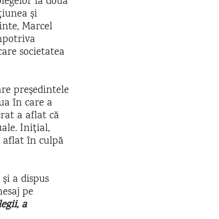
olegelor la două
iunea și
inte, Marcel
mpotriva
care societatea
are președintele
ua în care a
rat a aflat că
le. Inițial,
 aflat în culpă
 și a dispus
mesaj pe
egii, a