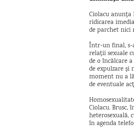
Ciolacu anunța l
ridicarea imedia
de parchet nici 
Într-un final, s
relații sexuale 
de o încălcare a
de expulzare și 
moment nu a lăsa
de eventuale acț
Homosexualitat
Ciolacu. Brusc, 
heterosexuală, 
în agenda telefo