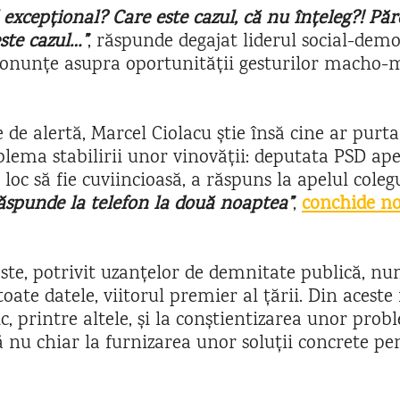
 excepţional? Care este cazul, că nu înţeleg?! Pă
ste cazul…”
, răspunde degajat liderul social-dem
pronunțe asupra oportunității gesturilor macho-m
de alertă, Marcel Ciolacu știe însă cine ar purta
lema stabilirii unor vinovății: deputata PSD ape
 loc să fie cuviincioasă, a răspuns la apelul coleg
ăspunde la telefon la două noaptea”
,
conchide no
ste, potrivit uzanțelor de demnitate publică, nu
oate datele, viitorul premier al țării. Din aceste 
ic, printre altele, și la conștientizarea unor prob
ă nu chiar la furnizarea unor soluții concrete pe