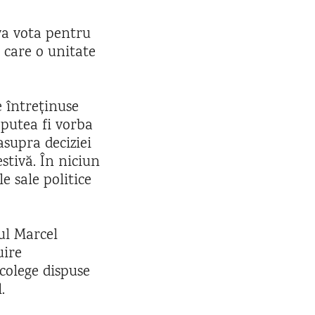
va vota pentru
 care o unitate
e întreținuse
 putea fi vorba
asupra deciziei
stivă. În niciun
e sale politice
rul Marcel
uire
colege dispuse
.