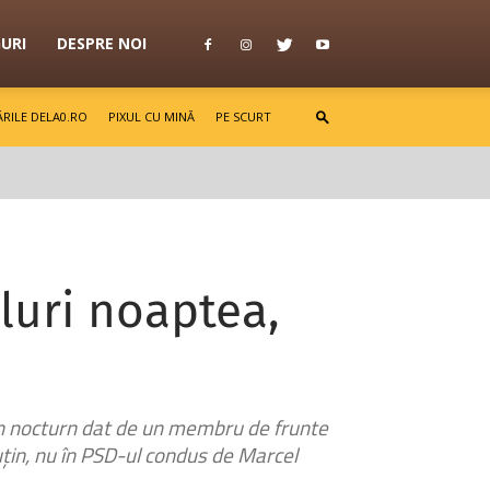
GURI
DESPRE NOI
RILE DELA0.RO
PIXUL CU MINĂ
PE SCURT
luri noaptea,
ă
fon nocturn dat de un membru de frunte
puțin, nu în PSD-ul condus de Marcel