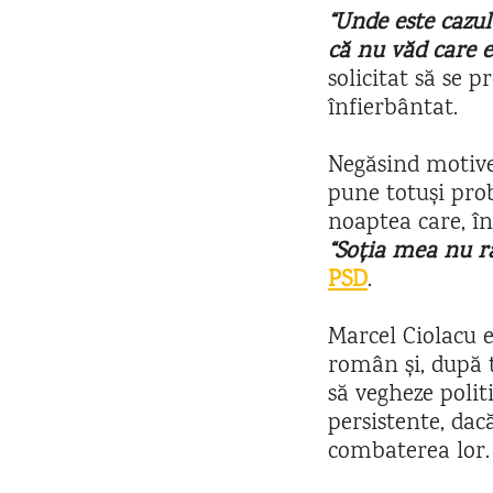
“Unde este cazul
că nu văd care e
solicitat să se 
înfierbântat.
Negăsind motive 
pune totuși prob
noaptea care, în
“Soția mea nu r
PSD
.
Marcel Ciolacu e
român și, după t
să vegheze polit
persistente, dac
combaterea lor.