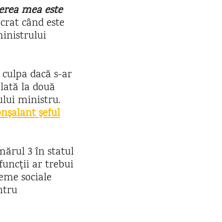
rerea mea este
ocrat când este
inistrului
 culpa dacă s-ar
lată la două
ului ministru.
nșalant șeful
mărul 3 în statul
funcții ar trebui
leme sociale
ntru