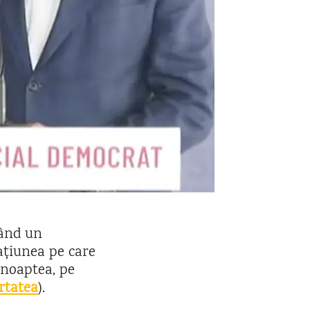
ând un
mațiunea pe care
 noaptea, pe
rtatea
).