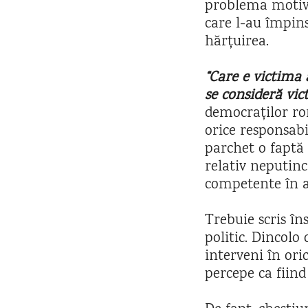
problema motive
care l-au împin
hărțuirea.
“Care e victima 
se consideră vic
democraților ro
orice responsabi
parchet o faptă 
relativ neputinc
competente în ac
Trebuie scris în
politic. Dincolo
interveni în ori
percepe ca fiind