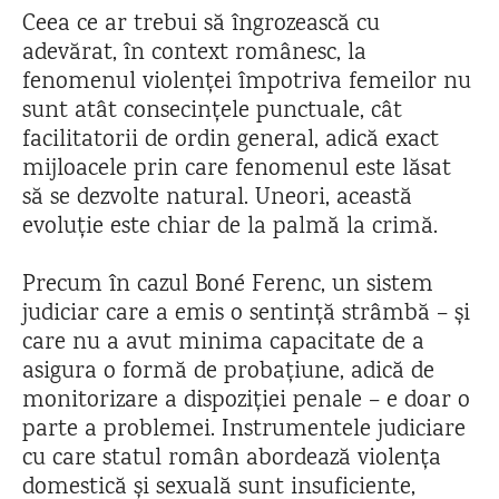
Ceea ce ar trebui să îngrozească cu
adevărat, în context românesc, la
fenomenul violenței împotriva femeilor nu
sunt atât consecințele punctuale, cât
facilitatorii de ordin general, adică exact
mijloacele prin care fenomenul este lăsat
să se dezvolte natural. Uneori, această
evoluție este chiar de la palmă la crimă.
Precum în cazul Boné Ferenc, un sistem
judiciar care a emis o sentință strâmbă – și
care nu a avut minima capacitate de a
asigura o formă de probațiune, adică de
monitorizare a dispoziției penale – e doar o
parte a problemei. Instrumentele judiciare
cu care statul român abordează violența
domestică și sexuală sunt insuficiente,