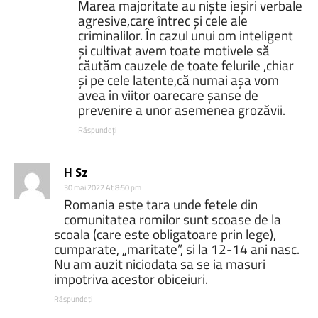
Marea majoritate au niște ieșiri verbale
agresive,care întrec și cele ale
criminalilor. În cazul unui om inteligent
și cultivat avem toate motivele să
căutăm cauzele de toate felurile ,chiar
și pe cele latente,că numai așa vom
avea în viitor oarecare șanse de
prevenire a unor asemenea grozăvii.
Răspundeți
H Sz
30 mai 2022 At 8:50 pm
Romania este tara unde fetele din
comunitatea romilor sunt scoase de la
scoala (care este obligatoare prin lege),
cumparate, „maritate”, si la 12-14 ani nasc.
Nu am auzit niciodata sa se ia masuri
impotriva acestor obiceiuri.
Răspundeți