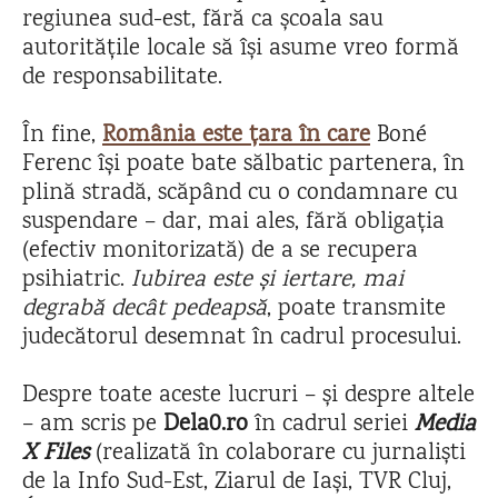
regiunea sud-est, fără ca școala sau
autoritățile locale să își asume vreo formă
de responsabilitate.
În fine,
România este țara în care
Boné
Ferenc își poate bate sălbatic partenera, în
plină stradă, scăpând cu o condamnare cu
suspendare – dar, mai ales, fără obligația
(efectiv monitorizată) de a se recupera
psihiatric.
Iubirea este și iertare, mai
degrabă decât pedeapsă
, poate transmite
judecătorul desemnat în cadrul procesului.
Despre toate aceste lucruri – și despre altele
– am scris pe
Dela0.ro
în cadrul seriei
Media
X Files
(realizată în colaborare cu jurnaliști
de la Info Sud-Est, Ziarul de Iași, TVR Cluj,