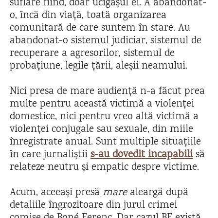
suflare fiind, doar ucigașul ei. A abandonat-
o, încă din viață, toată organizarea
comunitară de care suntem în stare. Au
abandonat-o sistemul judiciar, sistemul de
recuperare a agresorilor, sistemul de
probațiune, legile țării, aleșii neamului.
Nici presa de mare audiență n-a făcut prea
multe pentru această victimă a violenței
domestice, nici pentru vreo altă victimă a
violenței conjugale sau sexuale, din miile
înregistrate anual. Sunt multiple situațiile
în care jurnaliștii
s-au dovedit incapabili
să
relateze neutru și empatic despre victime.
Acum, aceeași presă
mare
aleargă după
detaliile îngrozitoare din jurul crimei