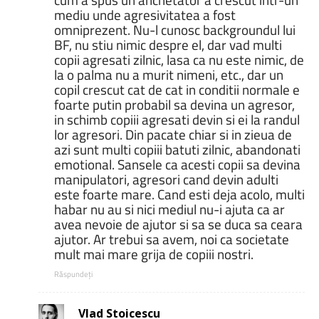
mediu unde agresivitatea a fost
omniprezent. Nu-l cunosc backgroundul lui
BF, nu stiu nimic despre el, dar vad multi
copii agresati zilnic, lasa ca nu este nimic, de
la o palma nu a murit nimeni, etc., dar un
copil crescut cat de cat in conditii normale e
foarte putin probabil sa devina un agresor,
in schimb copiii agresati devin si ei la randul
lor agresori. Din pacate chiar si in zieua de
azi sunt multi copiii batuti zilnic, abandonati
emotional. Sansele ca acesti copii sa devina
manipulatori, agresori cand devin adulti
este foarte mare. Cand esti deja acolo, multi
habar nu au si nici mediul nu-i ajuta ca ar
avea nevoie de ajutor si sa se duca sa ceara
ajutor. Ar trebui sa avem, noi ca societate
mult mai mare grija de copiii nostri.
Răspundeți
Vlad Stoicescu