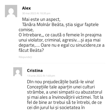
Alex
30 mai 2022 At 10:35 pm
Mai este un aspect,
Tânăra Molnár Beáta, știa sigur faptele
comise,
O întrebare,,, ce caută o femeie în preajma
unui violator, criminal, agresiv….și așa mai
departe,…. Oare nu e egal cu sinucidere,ce a
făcut Beáta?
Răspundeți
Cristina
13 iunie 2022 At 1:49 pm
DIn nou prejudecățile bată-le vina!
Concepțiile tale aparțin unei culturi
strâmbe, a unei simpatii cu abuzatorul
și mai ales a învinovățirii victimei. Tot la
fel de bine ar trebui să te întrebi, de ce
cei din jurul lui și societatea în