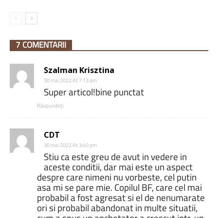
7 COMENTARII
Szalman Krisztina
30 mai 2022 At 7:13 am
Super articol!bine punctat
Răspundeți
CDT
30 mai 2022 At 3:40 pm
Stiu ca este greu de avut in vedere in
aceste conditii, dar mai este un aspect
despre care nimeni nu vorbeste, cel putin
asa mi se pare mie. Copilul BF, care cel mai
probabil a fost agresat si el de nenumarate
ori si probabil abandonat in multe situatii,
cum a spus un anchetator a crescut intr-un