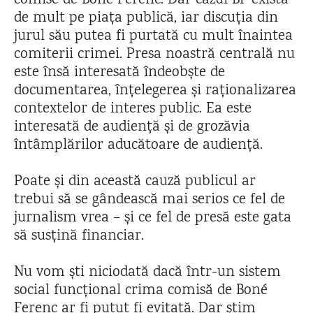
comise de Boné Ferenc. Dar cazul BF există
de mult pe piața publică, iar discuția din
jurul său putea fi purtată cu mult înaintea
comiterii crimei. Presa noastră centrală nu
este însă interesată îndeobște de
documentarea, înțelegerea și raționalizarea
contextelor de interes public. Ea este
interesată de audiență și de grozăvia
întâmplărilor aducătoare de audiență.
Poate și din această cauză publicul ar
trebui să se gândească mai serios ce fel de
jurnalism vrea – și ce fel de presă este gata
să susțină financiar.
Nu vom ști niciodată dacă într-un sistem
social funcțional crima comisă de Boné
Ferenc ar fi putut fi evitată. Dar știm