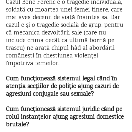
Cazul Boné Ferenc e o tragedie individuală,
soldată cu moartea unei femei tinere, care
mai avea decenii de viață înaintea sa. Dar
cazul e și o tragedie socială de grup, pentru
că mecanica dezvoltării sale (care nu
include crima decât ca ultimă bornă pe
traseu) ne arată chipul hâd al abordării
românești în chestiunea violenței
împotriva femeilor.
Cum funcționează sistemul legal când în
atenția secțiilor de poliție ajung cazuri de
agresiuni conjugale sau sexuale?
Cum funcționează sistemul juridic când pe
rolul instanțelor ajung agresiuni domestice
brutale?