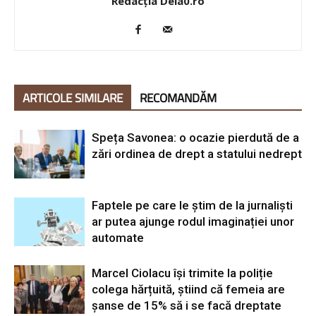
Redacția Dela0.ro
ARTICOLE SIMILARE
RECOMANDĂM
Speța Savonea: o ocazie pierdută de a
zări ordinea de drept a statului nedrept
Faptele pe care le știm de la jurnaliști
ar putea ajunge rodul imaginației unor
automate
Marcel Ciolacu își trimite la poliție
colega hărțuită, știind că femeia are
șanse de 15% să i se facă dreptate