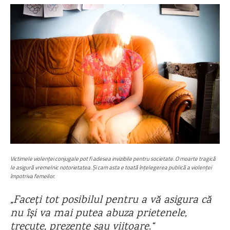
Victimele violenței conjugale pot fi adesea invizibile pentru societate. O moarte tragică
le asigură vremelnic notorietatea. Și cam asta e toată înțelegerea publică a violenței
împotriva femeilor.
„Faceți tot posibilul pentru a vă asigura că
nu își va mai putea abuza prietenele,
trecute, prezente sau viitoare.“