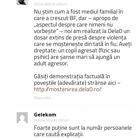
30 mai 2022 At 4:59 pm
Nu știm cum a fost mediul familial în
care a crescut BF, dar – apropo de
„aspectul despre care nimeni nu
vorbește” – noi am realizat la Dela0 un
dosar extins de presă despre violența
care se moștenește din tată în fiu. Aveți
dreptate: un copil agresat (fizic sau
psihic) are șanse mari să ajungă un
adult agresor.
Găsiți demonstrația factuală în
poveștile (adevărate) strânse aici –
http://mostenirea.dela0.ro/
Răspundeți
Gelekom
24 iunie 2022 At 1:53 pm
Foarte puține sunt la număr persoanele
care caută explicații.