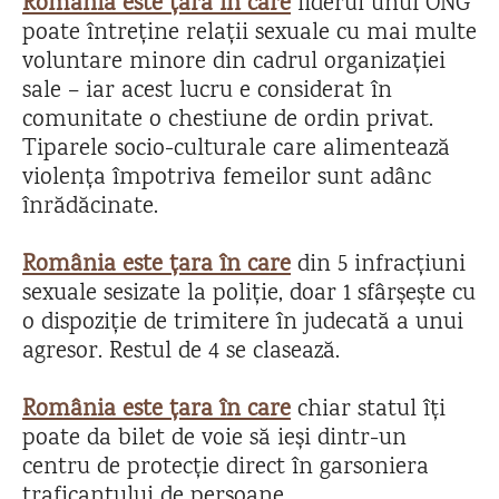
România este țara în care
liderul unui ONG
poate întreține relații sexuale cu mai multe
voluntare minore din cadrul organizației
sale – iar acest lucru e considerat în
comunitate o chestiune de ordin privat.
Tiparele socio-culturale care alimentează
violența împotriva femeilor sunt adânc
înrădăcinate.
România este țara în care
din 5 infracțiuni
sexuale sesizate la poliție, doar 1 sfârșește cu
o dispoziție de trimitere în judecată a unui
agresor. Restul de 4 se clasează.
România este țara în care
chiar statul îți
poate da bilet de voie să ieși dintr-un
centru de protecție direct în garsoniera
traficantului de persoane.