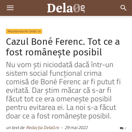
Dela0
Recomandările Dela0.ro
Cazul Boné Ferenc. Tot ce a
fost românește posibil
Nu vom ști niciodată dacă într-un
sistem social funcțional crima
comisă de Boné Ferenc ar fi putut fi
evitată. Dar știm măcar că s-ar fi
făcut tot ce era omenește posibil
pentru evitarea ei. La noi s-a făcut
doar ce a fost românește posibil.
un text de
Redacția Dela0.ro
-
29 mai 2022
7