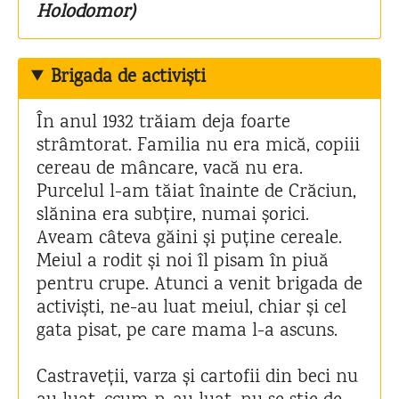
Holodomor)
Brigada de activiști
În anul 1932 trăiam deja foarte
strâmtorat. Familia nu era mică, copiii
cereau de mâncare, vacă nu era.
Purcelul l-am tăiat înainte de Crăciun,
slănina era subțire, numai șorici.
Aveam câteva găini și puține cereale.
Meiul a rodit și noi îl pisam în piuă
pentru crupe. Atunci a venit brigada de
activiști, ne-au luat meiul, chiar și cel
gata pisat, pe care mama l-a ascuns.
Castraveții, varza și cartofii din beci nu