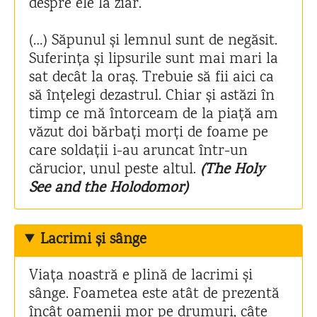
despre ele la ziar.
(…) Săpunul și lemnul sunt de negăsit.
Suferința și lipsurile sunt mai mari la
sat decât la oraș. Trebuie să fii aici ca
să înțelegi dezastrul. Chiar și astăzi în
timp ce mă întorceam de la piață am
văzut doi bărbați morți de foame pe
care soldații i-au aruncat într-un
cărucior, unul peste altul.
(The Holy
See and the Holodomor)
Lacrimi și sânge
Viața noastră e plină de lacrimi și
sânge. Foametea este atât de prezentă
încât oamenii mor pe drumuri, câte