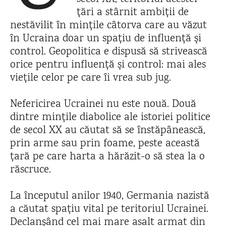
țări a stârnit ambiții de
nestăvilit în mințile câtorva care au văzut
în Ucraina doar un spațiu de influență și
control. Geopolitica e dispusă să strivească
orice pentru influență și control: mai ales
viețile celor pe care îi vrea sub jug.
Nefericirea Ucrainei nu este nouă. Două
dintre mințile diabolice ale istoriei politice
de secol XX au căutat să se înstăpânească,
prin arme sau prin foame, peste această
țară pe care harta a hărăzit-o să stea la o
răscruce.
La începutul anilor 1940, Germania nazistă
a căutat spațiu vital pe teritoriul Ucrainei.
Declanșând cel mai mare asalt armat din