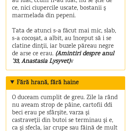
au luat, ccum n-au luat, nu se știe de
ce, nici ciupercile uscate, bostanii ș
marmelada din pepeni.
Tata de atunci s-a făcut mai mic, slab,
s-a cocoșat, a albit, au început să i se
clatine dinții, iar buzele păreau negre
de arse ce erau.
(Amintiri despre anul
’33, Anastasia Lysyvet)
v
Fără hrană, fără haine
O duceam cumplit de greu. Zile la rând
nu aveam strop de pâine, cartofii ddi
beci erau pe sfârșite, varza și
castraveții din butoi se terminau și e,
ca și sfecla, iar crupe sau făină de mult