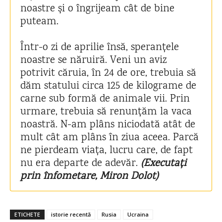
noastre și o îngrijeam cât de bine
puteam.
Într-o zi de aprilie însă, speranțele
noastre se năruiră. Veni un aviz
potrivit căruia, în 24 de ore, trebuia să
dăm statului circa 125 de kilograme de
carne sub formă de animale vii. Prin
urmare, trebuia să renunțăm la vaca
noastră. N-am plâns niciodată atât de
mult cât am plâns în ziua aceea. Parcă
ne pierdeam viața, lucru care, de fapt
nu era departe de adevăr.
(Executați
prin înfometare, Miron Dolot)
ETICHETE
istorie recentă
Rusia
Ucraina