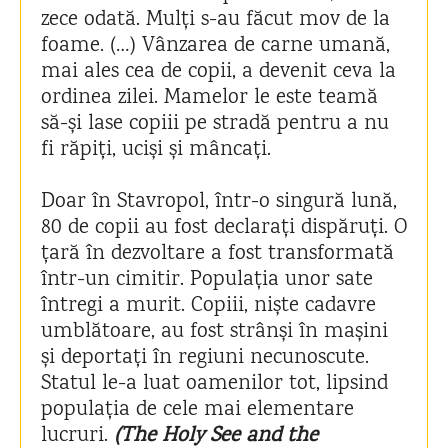
zece odată. Mulți s-au făcut mov de la
foame. (…) Vânzarea de carne umană,
mai ales cea de copii, a devenit ceva la
ordinea zilei. Mamelor le este teamă
să-și lase copiii pe stradă pentru a nu
fi răpiți, uciși și mâncați.
Doar în Stavropol, într-o singură lună,
80 de copii au fost declarați dispăruți. O
țară în dezvoltare a fost transformată
într-un cimitir. Populația unor sate
întregi a murit. Copiii, niște cadavre
umblătoare, au fost strânși în mașini
și deportați în regiuni necunoscute.
Statul le-a luat oamenilor tot, lipsind
populația de cele mai elementare
lucruri.
(The Holy See and the