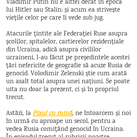
Vladimir Putin nu e altfel decât în epoca
lui Hitler sau Stalin: și acum ea strivește
viețile celor pe care îi vede sub jug.
Atacurile țintite ale Federației Ruse asupra
școlilor, spitalelor, cartierelor rezidențiale
din Ucraina, adică asupra civililor
ucraineni, l-au făcut pe președintele acestei
țări nefericite de geografie să acuze Rusia de
genocid. Volodimir Zelenski știe cum arată
un asalt total asupra unei națiuni. Se poate
uita nu doar la prezent, ci și în propriul
trecut.
Astăzi, la
Pixul cu mină
, ne întoarcem și noi
în urmă cu aproape un secol, pentru a
vedea Rusia comițând genocid în Ucraina.