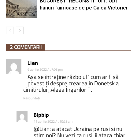
BUCUREȘTI RECONSTITUIT: Opt
hanuri faimoase de pe Calea Victoriei
2 COMENTARII
Lian
6 aprilie 2022 At 7:08 pm
Așa se întreține războiul ‘ cum ar fi să
povestiți despre crearea în Donetsk a
cimitirului ,,Aleea Îngerilor ” .
Răspundeți
Bipbip
11 aprilie 2022 At 10:23 am
@Lian: a atacat Ucraina pe rusi si nu
stim noi? Nu vezi ca rusii ii ataca chiar