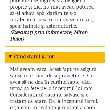
puteau să se îngrijească de igiena
proprie și nici nu mai aveau puterea
să-și aducă apă, darămite s-o
încălzească ca să se îmbăieze ori să-și
spele hainele și așternuturile.
(Executați prin înfometare, Miron
Dolot)
Când statul ia tot
Mai aveam vaca. Acest fapt ne asigură
șanse mai mari de supraviețuire. Ea
avea să ne dea în curând lapte, căci
urma să fete pe la începutul lui mai.
Consideram că vaca ne salvase și o
tratam ca atare. De la începutul iernii,
o țineam în cealaltă jumătate a casei