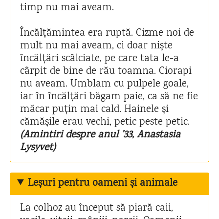
timp nu mai aveam.
Încălțămintea era ruptă. Cizme noi de
mult nu mai aveam, ci doar niște
încălțări scâlciate, pe care tata le-a
cârpit de bine de rău toamna. Ciorapi
nu aveam. Umblam cu pulpele goale,
iar în încălțări băgam paie, ca să ne fie
măcar puțin mai cald. Hainele și
cămășile erau vechi, petic peste petic.
(Amintiri despre anul ’33, Anastasia
Lysyvet)
Leșuri pentru oameni și animale
La colhoz au început să piară caii,