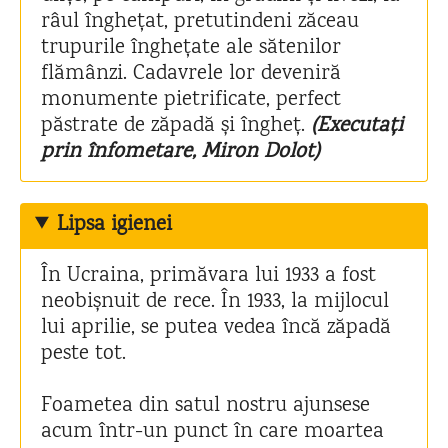
râul înghețat, pretutindeni zăceau
trupurile înghețate ale sătenilor
flămânzi. Cadavrele lor deveniră
monumente pietrificate, perfect
păstrate de zăpadă și îngheț.
(Executați
prin înfometare, Miron Dolot)
Lipsa igienei
În Ucraina, primăvara lui 1933 a fost
neobișnuit de rece. În 1933, la mijlocul
lui aprilie, se putea vedea încă zăpadă
peste tot.
Foametea din satul nostru ajunsese
acum într-un punct în care moartea