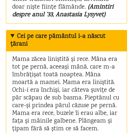
doar niște ființe flămânde.
(Amintiri
despre anul ’33, Anastasia Lysyvet)
Cei pe care pământul i-a născut
țărani
Mama zăcea liniștită și rece. Mâna era
tot pe pernă, aceeași mână, care m-a
îmbrățișat toată noaptea. Mâna
moartă a mamei. Mama era liniștită.
Ochi-i era închiși, iar câteva șuvițe de
păr scăpau de sub basma. Pieptănul cu
care-și prindea părul căzuse pe pernă.
Mama era rece, buzele îi erau albe, iar
fața și mâinile galbene. Plângeam și
țipam fără să știm ce să facem.