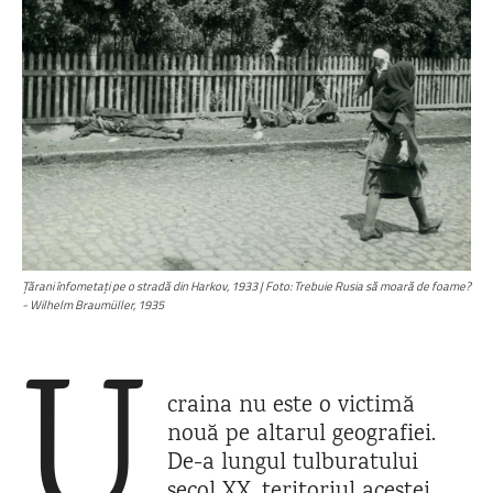
Țărani înfometați pe o stradă din Harkov, 1933 | Foto: Trebuie Rusia să moară de foame?
- Wilhelm Braumüller, 1935
U
craina nu este o victimă
nouă pe altarul geografiei.
De-a lungul tulburatului
secol XX, teritoriul acestei