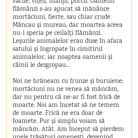
vacile, vițeii, mânjii, porcii. Oamenii
flămânzi s-au apucat să mănânce
mortăciuni, fierte, sau chiar crude.
Mâncau și mureau, dar moartea aceea
nu-i speria pe ceilalți flămânzi.
Leșurile animalelor erau duse în afara
satului și îngropate în cimitirul
animalelor, iar noaptea oamenii și
câinii le dezgropau…
Noi ne hrăneam cu frunze și buruiene;
mortăciuni nu ne venea să mâncăm,
dar nu pentru că ne-ar fi fost frică de
moarte. Noi am încetat să ne temem
de moarte. Frică ne era doar de
foamete. Pur și simplu voiam să
mâncăm. Atât. Am început să pierdem
unele trăsături omenești, devenind