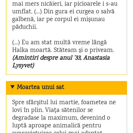
mai mers nicăieri, iar picioarele i s-au
umflat. (…) Din gura ei curgea o salvă
galbenă, iar pe corpul ei mișunau
păduchii.
(…) Eu am stat multă vreme lângă
Halka moartă. Stăteam și o priveam.
(Amintiri despre anul ’33, Anastasia
Lysyvet)
Moartea unui sat
Spre sfârșitul lui martie, foametea ne
lovi în plin. Viața sătenilor se
degradase la maximum, devenind o
luptă aproape animalică pentru