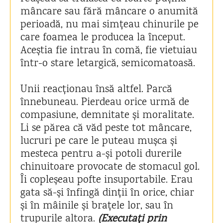
mâncare sau fără mâncare o anumită
perioadă, nu mai simțeau chinurile pe
care foamea le producea la început.
Aceștia fie intrau în comă, fie vietuiau
într-o stare letargică, semicomatoasă.
Unii reacționau însă altfel. Parcă
înnebuneau. Pierdeau orice urmă de
compasiune, demnitate și moralitate.
Li se părea că văd peste tot mâncare,
lucruri pe care le puteau mușca și
mesteca pentru a-și potoli durerile
chinuitoare provocate de stomacul gol.
Îi copleșeau pofte insuportabile. Erau
gata să-și înfingă dinții în orice, chiar
și în mâinile și brațele lor, sau în
trupurile altora.
(Executați prin