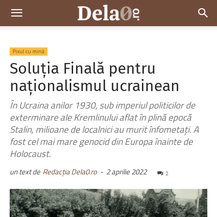
Dela0
Pixul cu mină
Soluția Finală pentru
naționalismul ucrainean
În Ucraina anilor 1930, sub imperiul politicilor de
exterminare ale Kremlinului aflat în plină epocă
Stalin, milioane de localnici au murit înfometați. A
fost cel mai mare genocid din Europa înainte de
Holocaust.
un text de
Redacția Dela0.ro
-
2 aprilie 2022
2