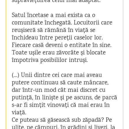
supraviețuirea celui mai adaptat.
Satul încetase a mai exista ca o
comunitate închegată. Locuitorii care
reușiseră să rămână în viață se
închideau între pereții caselor lor.
Fiecare casă deveni o entitate în sine.
Toate ușile erau zăvorâte și blocate
împotriva posibililor intruși.
(…) Unii dintre cei care mai aveau
putere continuau să caute mâncare,
dar într-un mod cât mai discret cu
putință, în liniște și pe ascuns, de parcă
s-ar fi simțit vinovați că mai erau în
viață.
Ce puteau să găsească sub zăpadă? Pe
ulițe, pe câmpuri, în grădini și livezi, la