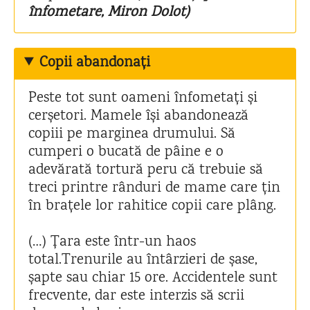
înfometare, Miron Dolot)
Copii abandonați
Peste tot sunt oameni înfometați și
cerșetori. Mamele își abandonează
copiii pe marginea drumului. Să
cumperi o bucată de pâine e o
adevărată tortură peru că trebuie să
treci printre rânduri de mame care țin
în brațele lor rahitice copii care plâng.
(…) Țara este într-un haos
total.Trenurile au întârzieri de șase,
șapte sau chiar 15 ore. Accidentele sunt
frecvente, dar este interzis să scrii