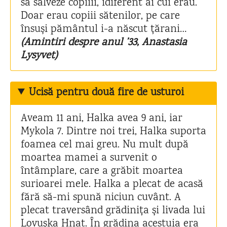
să salveze copiiii, idiferent ai cui erau.
Doar erau copiii sătenilor, pe care
însuși pământul i-a născut țărani…
(Amintiri despre anul ’33, Anastasia
Lysyvet)
Ucisă pentru două fire de usturoi
Aveam 11 ani, Halka avea 9 ani, iar
Mykola 7. Dintre noi trei, Halka suporta
foamea cel mai greu. Nu mult după
moartea mamei a survenit o
întâmplare, care a grăbit moartea
surioarei mele. Halka a plecat de acasă
fără să-mi spună niciun cuvânt. A
plecat traversând grădinița și livada lui
Lovușka Hnat. În grădina acestuia era