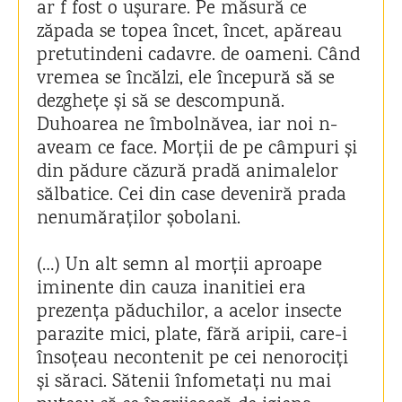
ar f fost o ușurare. Pe măsură ce
zăpada se topea încet, încet, apăreau
pretutindeni cadavre. de oameni. Când
vremea se încălzi, ele începură să se
dezghețe și să se descompună.
Duhoarea ne îmbolnăvea, iar noi n-
aveam ce face. Morții de pe câmpuri și
din pădure căzură pradă animalelor
sălbatice. Cei din case deveniră prada
nenumăraților șobolani.
(…) Un alt semn al morții aproape
iminente din cauza inanitiei era
prezența păduchilor, a acelor insecte
parazite mici, plate, fără aripii, care-i
însoțeau necontenit pe cei nenorociți
și săraci. Sătenii înfometați nu mai