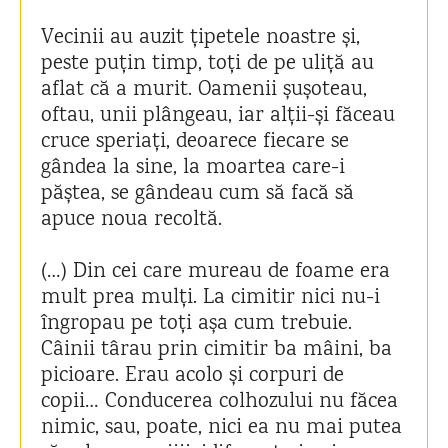
Vecinii au auzit țipetele noastre și,
peste puțin timp, toți de pe uliță au
aflat că a murit. Oamenii șușoteau,
oftau, unii plângeau, iar alții-și făceau
cruce speriați, deoarece fiecare se
gândea la sine, la moartea care-i
păștea, se gândeau cum să facă să
apuce noua recoltă.
(…) Din cei care mureau de foame era
mult prea mulți. La cimitir nici nu-i
îngropau pe toți așa cum trebuie.
Câinii târau prin cimitir ba mâini, ba
picioare. Erau acolo și corpuri de
copii… Conducerea colhozului nu făcea
nimic, sau, poate, nici ea nu mai putea