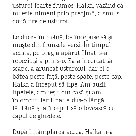
usturoi foarte frumos. Halka, văzând că
nu este nimeni prin preajmă, a smuls
două fire de usturoi.
Le ducea în mână, ba începuse să și
muște din frunzele verzi. În timpul
acesta, pe prag a apărut Hnat, s-a
repezit și a prins-o. Ea a încercat să
scape, a aruncat usturoiul, dar el o
bătea peste față, peste spate, peste cap.
Halka a început să țipe. Am auzit
țipetele, am ieșit din casă și am
înlemnit. Iar Hnat a dus-o lângă
fântână și a început să o lovească cu
capul de ghizdele.
După întâmplarea aceea, Halka n-a