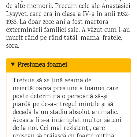
de alte memorii. Precum cele ale Anastasiei
Lysyvet, care era în clasa a IV-a în anii 1932-
1933. La doar zece ani a fost martora
exterminării familiei sale. A văzut cum i-au
murit rând pe rând tatăl, mama, fratele,
sora.
Presiunea foamei
Trebuie să se țină seama de
neiertătoarea presiune a foamei care
poate determina o persoană să-și
piardă pe de-a-ntregul mințile și să
decadă la un stadiu absolut animalic.
Aceasta li s-a întâmplat multor săteni
de la noi. Cei mai rezistenți, care
reușeau să trăiască cu foarte puțină