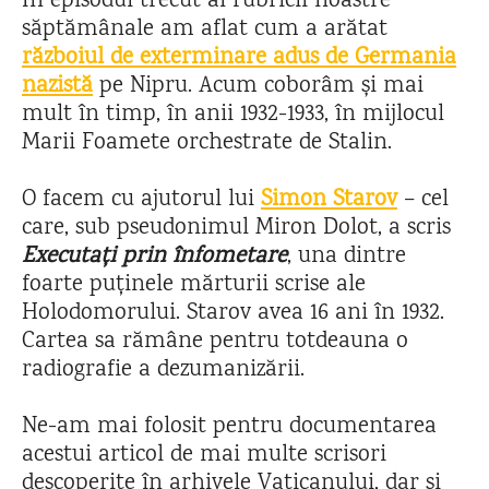
În episodul trecut al rubricii noastre
săptămânale am aflat cum a arătat
războiul de exterminare adus de Germania
nazistă
pe Nipru. Acum coborâm și mai
mult în timp, în anii 1932-1933, în mijlocul
Marii Foamete orchestrate de Stalin.
O facem cu ajutorul lui
Simon Starov
– cel
care, sub pseudonimul Miron Dolot, a scris
Executați prin înfometare
, una dintre
foarte puținele mărturii scrise ale
Holodomorului. Starov avea 16 ani în 1932.
Cartea sa rămâne pentru totdeauna o
radiografie a dezumanizării.
Ne-am mai folosit pentru documentarea
acestui articol de mai multe scrisori
descoperite în arhivele Vaticanului, dar și