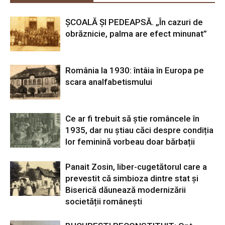
ȘCOALĂ ȘI PEDEAPSĂ. „În cazuri de
obrăznicie, palma are efect minunat”
România la 1930: întâia în Europa pe
scara analfabetismului
Ce ar fi trebuit să știe româncele în
1935, dar nu știau căci despre condiția
lor feminină vorbeau doar bărbații
Panait Zosin, liber-cugetătorul care a
prevestit că simbioza dintre stat și
Biserică dăunează modernizării
societății românești